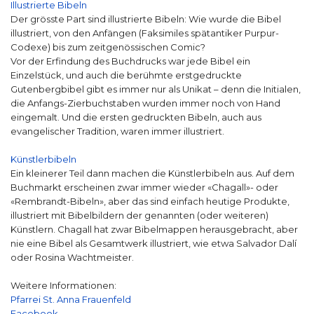
Illustrierte Bibeln
Der grösste Part sind illustrierte Bibeln: Wie wurde die Bibel
illustriert, von den Anfängen (Faksimiles spätantiker Purpur-
Codexe) bis zum zeitgenössischen Comic?
Vor der Erfindung des Buchdrucks war jede Bibel ein
Einzelstück, und auch die berühmte erstgedruckte
Gutenbergbibel gibt es immer nur als Unikat – denn die Initialen,
die Anfangs-Zierbuchstaben wurden immer noch von Hand
eingemalt. Und die ersten gedruckten Bibeln, auch aus
evangelischer Tradition, waren immer illustriert.
Künstlerbibeln
Ein kleinerer Teil dann machen die Künstlerbibeln aus. Auf dem
Buchmarkt erscheinen zwar immer wieder «Chagall»- oder
«Rembrandt-Bibeln», aber das sind einfach heutige Produkte,
illustriert mit Bibelbildern der genannten (oder weiteren)
Künstlern. Chagall hat zwar Bibelmappen herausgebracht, aber
nie eine Bibel als Gesamtwerk illustriert, wie etwa Salvador Dalí
oder Rosina Wachtmeister.
Weitere Informationen:
Pfarrei St. Anna Frauenfeld
Facebook